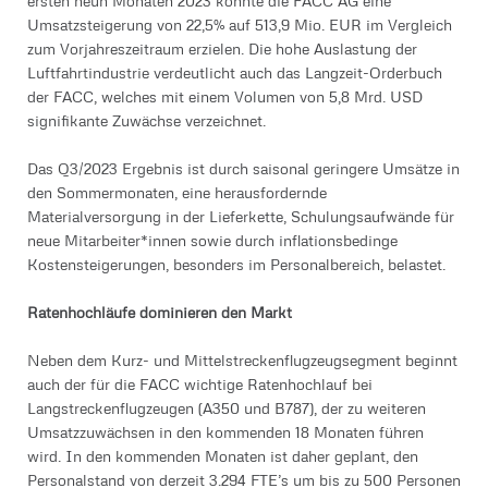
ersten neun Monaten 2023 konnte die FACC AG eine
Umsatzsteigerung von 22,5% auf 513,9 Mio. EUR im Vergleich
zum Vorjahreszeitraum erzielen. Die hohe Auslastung der
Luftfahrtindustrie verdeutlicht auch das Langzeit-Orderbuch
der FACC, welches mit einem Volumen von 5,8 Mrd. USD
signifikante Zuwächse verzeichnet.
Das Q3/2023 Ergebnis ist durch saisonal geringere Umsätze in
den Sommermonaten, eine herausfordernde
Materialversorgung in der Lieferkette, Schulungsaufwände für
neue Mitarbeiter*innen sowie durch inflationsbedinge
Kostensteigerungen, besonders im Personalbereich, belastet.
Ratenhochläufe dominieren den Markt
Neben dem Kurz- und Mittelstreckenflugzeugsegment beginnt
auch der für die FACC wichtige Ratenhochlauf bei
Langstreckenflugzeugen (A350 und B787), der zu weiteren
Umsatzzuwächsen in den kommenden 18 Monaten führen
wird. In den kommenden Monaten ist daher geplant, den
Personalstand von derzeit 3.294 FTE’s um bis zu 500 Personen