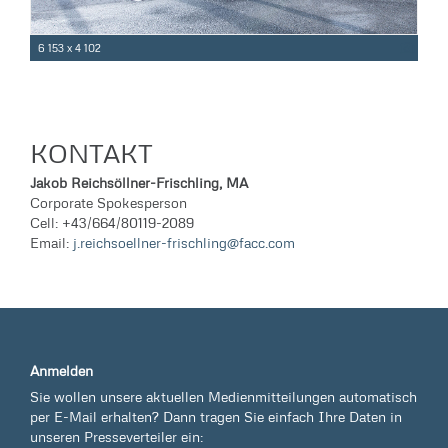
6 153 x 4 102
KONTAKT
Jakob Reichsöllner-Frischling, MA
Corporate Spokesperson
Cell: +43/664/80119-2089
Email:
j.reichsoellner-frischling@facc.com
Anmelden
Sie wollen unsere aktuellen Medienmitteilungen automatisch
per E-Mail erhalten? Dann tragen Sie einfach Ihre Daten in
unseren Presseverteiler ein: