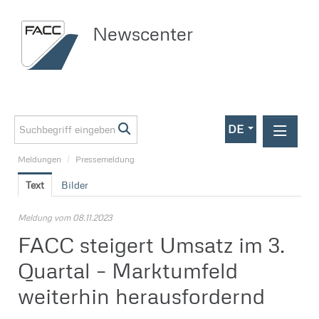
Newscenter
DE
Meldungen
/
Pressemeldung
Meldungen
Text
Bilder
Investor Relations
Pressemeldung
Meldung vom 08.11.2023
FACC steigert Umsatz im 3.
Media
Quartal – Marktumfeld
Kontakt
weiterhin herausfordernd