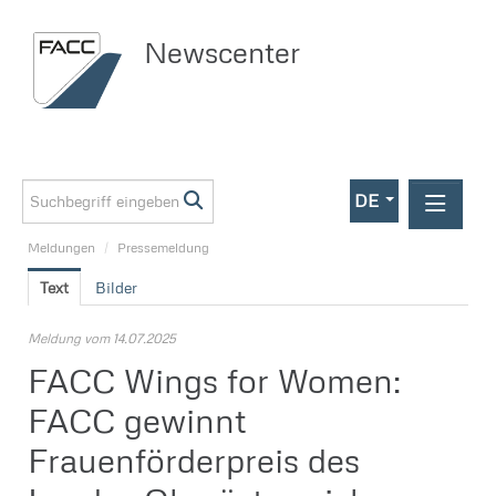
Newscenter
DE
Meldungen
/
Pressemeldung
Meldungen
Text
Bilder
Investor Relations
Pressemeldung
Meldung vom 14.07.2025
FACC Wings for Women:
Media
FACC gewinnt
Kontakt
Frauenförderpreis des