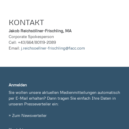
KONTAKT
Jakob Reichsöllner-Frischling, MA
Corporate Spokesperson
Cell: +43/664/80119-2089
Email:
j.reichsoellner-frischling@facc.com
Anmelden
Sie wollen unsere aktuellen Medienmitteilungen automatisch
per E-Mail erhalten? Dann tragen Sie einfach Ihre Daten in
unseren Presseverteiler ein:
» Zum Newsverteiler