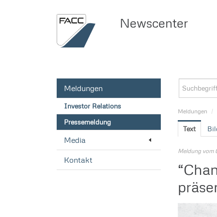
Newscenter
Meldungen
Investor Relations
Meldungen
/
Pressemeldung
Text
Bil
Media
Meldung vom 
Kontakt
“Chan
präse