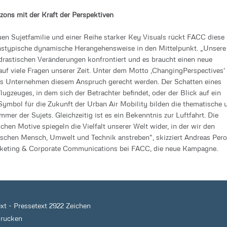
ons mit der Kraft der Perspektiven
uen Sujetfamilie und einer Reihe starker Key Visuals rückt FACC diese
stypische dynamische Herangehensweise in den Mittelpunkt. „Unsere
 drastischen Veränderungen konfrontiert und es braucht einen neue
auf viele Fragen unserer Zeit. Unter dem Motto ‚ChangingPerspectives‘
ls Unternehmen diesem Anspruch gerecht werden. Der Schatten eines
lugzeuges, in dem sich der Betrachter befindet, oder der Blick auf ein
 Symbol für die Zukunft der Urban Air Mobility bilden die thematische 
mmer der Sujets. Gleichzeitig ist es ein Bekenntnis zur Luftfahrt. Die
ichen Motive spiegeln die Vielfalt unserer Welt wider, in der wir den
schen Mensch, Umwelt und Technik anstreben“, skizziert Andreas Perot
rketing & Corporate Communications bei FACC, die neue Kampagne.
ext
-
Pressetext 2922 Zeichen
drucken