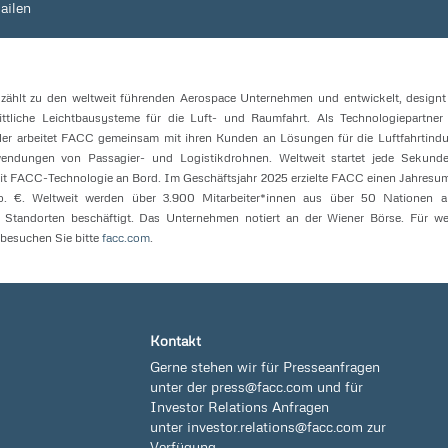
ailen
ählt zu den weltweit führenden Aerospace Unternehmen und entwickelt, design
hrittliche Leichtbausysteme für die Luft- und Raumfahrt. Als Technologiepartner 
ler arbeitet FACC gemeinsam mit ihren Kunden an Lösungen für die Luftfahrtindu
ndungen von Passagier- und Logistikdrohnen. Weltweit startet jede Sekunde
it FACC-Technologie an Bord. Im Geschäftsjahr 2025 erzielte FACC einen Jahresu
. €. Weltweit werden über 3.900 Mitarbeiter*innen aus über 50 Nationen a
n Standorten beschäftigt. Das Unternehmen notiert an der Wiener Börse. Für we
besuchen Sie bitte
facc.com
.
Kontakt
Gerne stehen wir für Presseanfragen
unter der
press@facc.com
und für
Investor Relations Anfragen
unter
investor.relations@facc.com
zur
Verfügung.