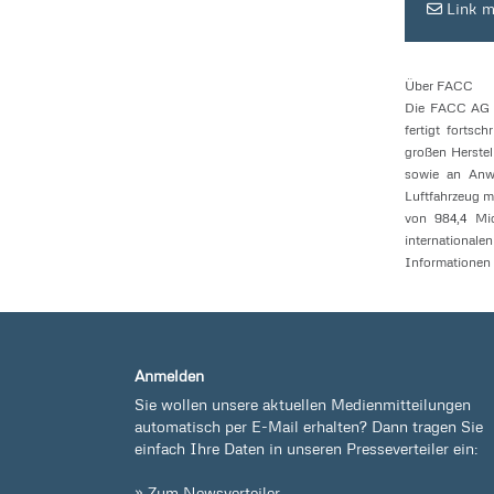
Link m
Über FACC
Die FACC AG z
fertigt fortsc
großen Herstel
sowie an Anwe
Luftfahrzeug m
von 984,4 Mio
internationale
Informationen 
Anmelden
Sie wollen unsere aktuellen Medienmitteilungen
automatisch per E-Mail erhalten? Dann tragen Sie
einfach Ihre Daten in unseren Presseverteiler ein:
» Zum Newsverteiler