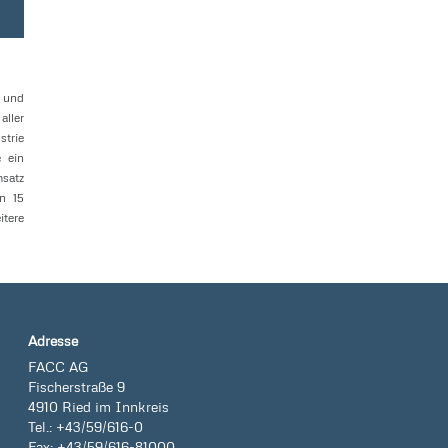
t und
aller
strie
 ein
msatz
n 15
itere
Adresse
FACC AG
Fischerstraße 9
4910 Ried im Innkreis
Tel.: +43/59/616-0
Fax: +43/59/616-81000