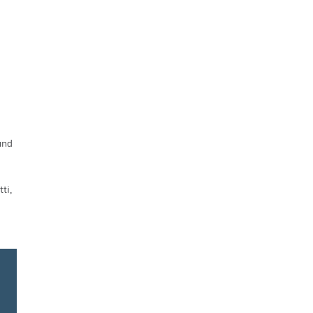
und
ti,