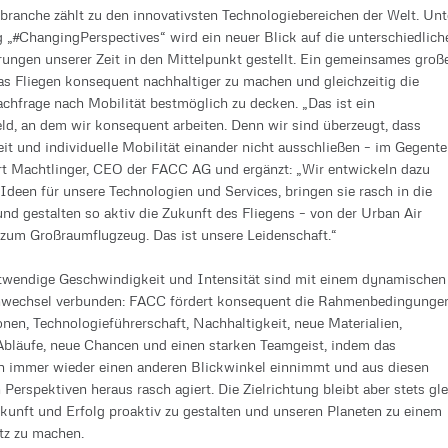
tbranche zählt zu den innovativsten Technologiebereichen der Welt. Unt
„#ChangingPerspectives“ wird ein neuer Blick auf die unterschiedlich
ungen unserer Zeit in den Mittelpunkt gestellt. Ein gemeinsames groß
 das Fliegen konsequent nachhaltiger zu machen und gleichzeitig die
chfrage nach Mobilität bestmöglich zu decken. „Das ist ein
d, an dem wir konsequent arbeiten. Denn wir sind überzeugt, dass
it und individuelle Mobilität einander nicht ausschließen – im Gegentei
t Machtlinger, CEO der FACC AG und ergänzt: „Wir entwickeln dazu
 Ideen für unsere Technologien und Services, bringen sie rasch in die
d gestalten so aktiv die Zukunft des Fliegens – von der Urban Air
 zum Großraumflugzeug. Das ist unsere Leidenschaft.“
otwendige Geschwindigkeit und Intensität sind mit einem dynamischen
nwechsel verbunden: FACC fördert konsequent die Rahmenbedingunge
onen, Technologieführerschaft, Nachhaltigkeit, neue Materialien,
Abläufe, neue Chancen und einen starken Teamgeist, indem das
 immer wieder einen anderen Blickwinkel einnimmt und aus diesen
Perspektiven heraus rasch agiert. Die Zielrichtung bleibt aber stets gle
ukunft und Erfolg proaktiv zu gestalten und unseren Planeten zu einem
tz zu machen.