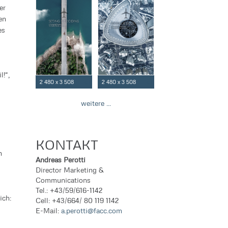
er
en
es
l!“,
2 480 x 3 508
2 480 x 3 508
weitere ...
KONTAKT
n
Andreas Perotti
Director Marketing &
Communications
Tel.: +43/59/616-1142
ich:
Cell: +43/664/ 80 119 1142
E-Mail:
a.perotti@facc.com