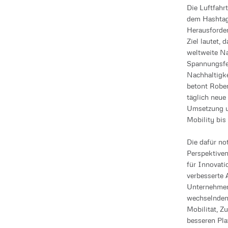
Die Luftfahr
dem Hashtag 
Herausforder
Ziel lautet,
weltweite Na
Spannungsfel
Nachhaltigke
betont Rober
täglich neue
Umsetzung un
Mobility bis
Die dafür n
Perspektive
für Innovati
verbesserte 
Unternehmen
wechselnden 
Mobilität, Z
besseren Pla