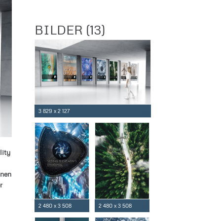
BILDER (13)
3 829 x 2 127
lity
inen
r
2 480 x 3 508
2 480 x 3 508