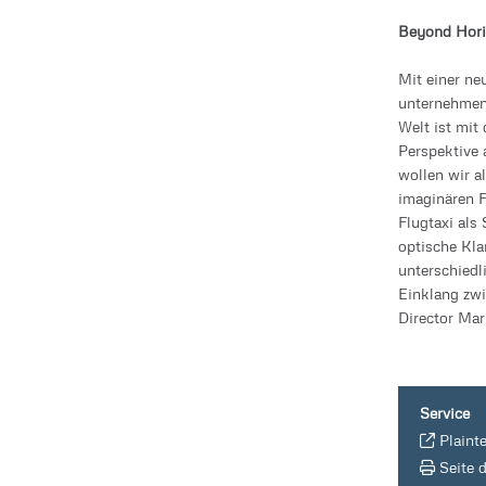
Beyond Horiz
Mit einer ne
unternehmen
Welt ist mit
Perspektive 
wollen wir a
imaginären F
Flugtaxi als
optische Kla
unterschiedl
Einklang zwi
Director Ma
Service
Plaint
Seite 